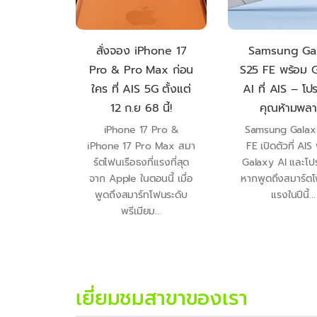
PPO A6
สั่งจอง iPhone 17
Samsung Ga
ทโฟนใหม่
Pro & Pro Max ก่อน
S25 FE พร้อม 
 ทนทานทุก
ใคร ที่ AIS 5G ตั้งแต่
AI ที่ AIS – โปร
!
12 ก.ย 68 นี้!
คุณห้ามพลา
 5G เปิด
iPhone 17 Pro &
Samsung Galax
เกินต้าน
iPhone 17 Pro Max สมา
FE เปิดตัวที่ AIS
ุดคุ้มที่
ร์ตโฟนเรือธงที่แรงที่สุด
Galaxy AI และโปร
รีสะเกษ
จาก Apple ในตอนนี้ เมื่อ
หากพูดถึงสมาร์ตโ
ร้อม!...
พูดถึงสมาร์ทโฟนระดับ
แรงในปีนี้...
พรีเมียม...
เยี่ยมชมสาขาของเรา