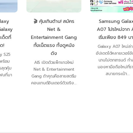
laxy
🎬 คุ้มเกินต้าน! สมัคร
Samsung Gala
Galaxy
Net &
A07 โปรใหม่จาก 
เด็ดที่
Entertainment Gang
เริ่มเพียง 849 บา
ด!
ทั้งเน็ตแรง ทั้งดูหนัง
Galaxy A07 ใหม่ล่า
ดัง
อัปเดตได้หลายเวอร์ชัน
y S25
นานไม่ตกเทรนด์ กำ
 พร้อม
AIS เปิดตัวแพ็กเกจใหม่
มองหามือถือใหม่ที่ร
สุดคุ้ม
Net & Entertainment
สบายกระเป๋า...
ฟนที่มา
Gang ถ้าคุณคือสายสตรีม
คอนเทนต์อินเตอร์ตัวจริง...