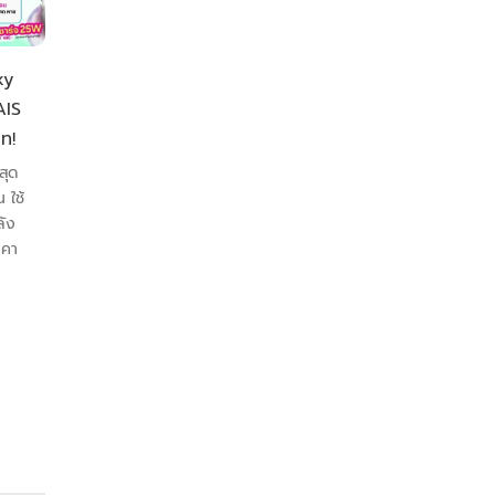
xy
เปิดตัว Vivo V60 กับ
iPad Air ราคาดี พร้อ
AIS
โปรเด็ดจาก AIS ราคา
โปรโมชั่นสุดคุ้มจาก A
ท!
สุดคุ้มมาพร้อมของ
iPad Air ราคาสุดคุ้ม! เริ่
แถม!
เพียง 17,400 บาท ที่ AI
สุด
5G สาวก Apple ห้าม
 ใช้
เปิดตัว Vivo V60 กับดีล
พลาด! AIS 5G...
ลัง
สุดคุ้มจาก AIS 5G ที่คุณ
าคา
ห้ามพลาด เริ่มเพียง
10,299.- !!! หากคุณกำลัง
มองหาสมาร์ตโฟนรุ่นใหม่ที่
ตอบโจทย์ทั้งการใช้งานและ
ความบันเทิง...