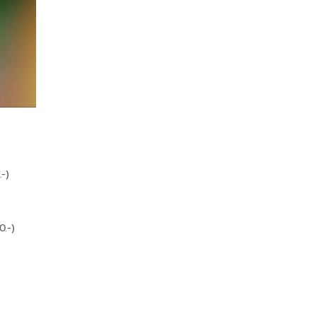
-)
0.-)