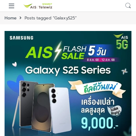
Home
Posts tagged “GalaxyS25”